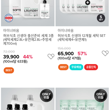
기
아이너바움
아이너바움
허브식초 신생아 출산준비 세제 3종
허브식초 신생아 12개월 세탁 SET
(세탁세제2.8L+유연제2.8L+주방세
(세탁세제4+유연제1)
제700ml)
156,000
72,000
65,900
57%
39,900
44%
(100ml당 471원)
(100ml당 633원)
상
품
상
세
정
보