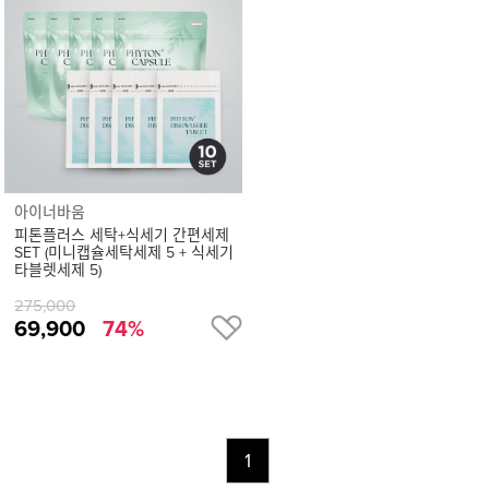
세
정
보
보
기
아이너바움
피톤플러스 세탁+식세기 간편세제
SET (미니캡슐세탁세제 5 + 식세기
타블렛세제 5)
275,000
69,900
74%
1