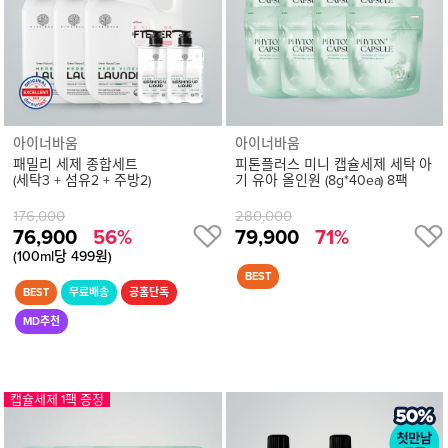
보
기
아이너바움
아이너바움
패밀리 세제 종합세트
피톤플러스 미니 캡슐세제 세탁 아
(세탁3 + 섬유2 + 주방2)
기 유아 올인원 (8g*40ea) 8팩
176,000
280,000
76,900
56%
79,900
71%
(100ml당 499원)
상
캡슐세제 1팩 증정
품
상
세