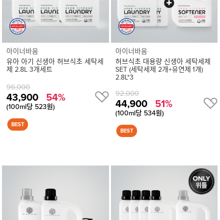
아이너바움
아이너바움
유아 아기 신생아 허브식초 세탁세
허브식초 대용량 신생아 세탁세제
제 2.8L 3개세트
SET (세탁세제 2개+유연제 1개)
2.8L*3
96,000
92,000
43,900
54%
44,900
51%
(100ml당 523원)
(100ml당 534원)
상
품
상
세
정
보
보