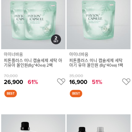
세
정
보
보
기
아이너바움
아이너바움
피톤플러스 미니 캡슐세제 세탁 아
피톤플러스 미니 캡슐세제 세탁
기유아 올인원(8g*40ea) 2팩
아기 유아 올인원 (8g*40ea) 1팩
70,000
35,000
26,900
61%
16,900
51%
상
품
상
세