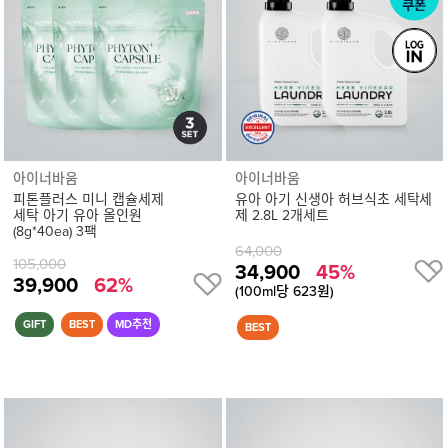
정
보
보
기
아이너바움
아이너바움
피톤플러스 미니 캡슐세제
유아 아기 신생아 허브식초 세탁세
세탁 아기 유아 올인원
제 2.8L 2개세트
(8g*40ea) 3팩
64,000
105,000
34,900
45%
39,900
62%
(100ml당 623원)
상
품
상