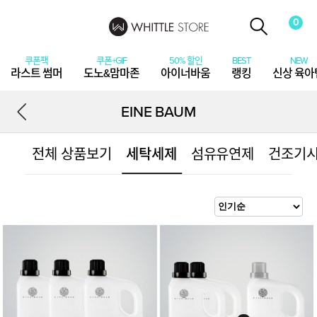
0
라스트 썸머
도노&맘마존
아이너바움
랭킹
신상 육아
EINE BAUM
전체 상품보기
세탁세제
섬유유연제
건조기
상
품
상
세
정
보
보
기