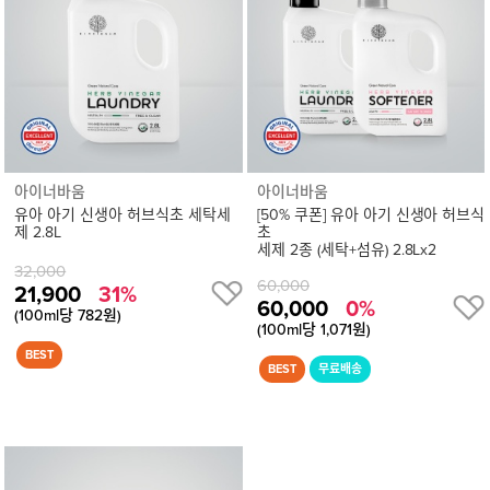
정
보
보
기
아이너바움
아이너바움
유아 아기 신생아 허브식초 세탁세
[50% 쿠폰] 유아 아기 신생아 허브식
제 2.8L
초
세제 2종 (세탁+섬유) 2.8Lx2
32,000
60,000
21,900
31%
60,000
0%
(100ml당 782원)
(100ml당 1,071원)
상
품
상