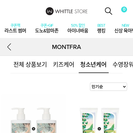
0
라스트 썸머
도노&맘마존
아이너바움
랭킹
신상 육아
MONTFRA
전체 상품보기
키즈케어
청소년케어
수영장
상
품
상
세
정
보
보
기