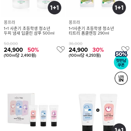
몽프라
몽프라
1+1 사춘기 초등학생 청소년
1+1사춘기 초등학생 청소년
두피 냄새 딥클린 샴푸 500ml
티트리 폼클렌징 290ml
50,000
36,000
24,900
50%
24,900
30%
(100ml당 2,490원)
(100ml당 4,293원)
상
품
상
세
정
보
보
기