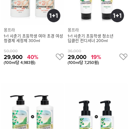
몽프라
몽프라
1+1 사춘기 초등학생 여아 초경 여성
1+1 사춘기 초등학생 청소년
청결제 세정제 300ml
딥클린 컨디셔너 200ml
50,000
36,000
29,900
40%
29,000
19%
(100ml당 4,983원)
(100ml당 7,250원)
상
품
상
세
정
보
보
기