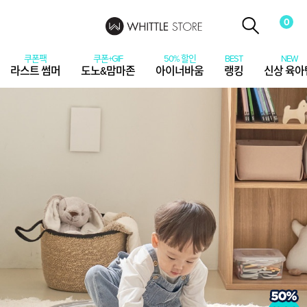
0
라스트 썸머
도노&맘마존
아이너바움
랭킹
신상 육아