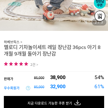
3
3
/
하베브릭스 >
멜로디 기차놀이세트 레일 장난감 36pcs 아기 8
개월 9개월 돌아기 장난감
2건 >
38,900
54%
85,000
판매가
32,900
61%
85,000
우수회원가
지금 다운로드 가능한 쿠폰 받기