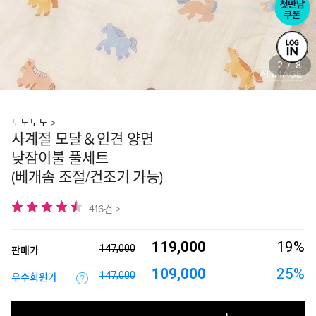
3
8
/
도노도노 >
사계절 모달＆인견 양면
낮잠이불 풀세트
(베개솜 조절/건조기 가능)
416건 >
119,000
19%
147,000
판매가
109,000
25%
147,000
우수회원가