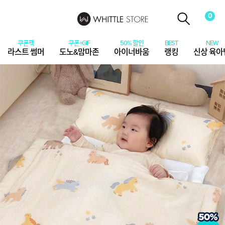
0
라스트 썸머
도노&맘마존
아이너바움
랭킹
신상 육아