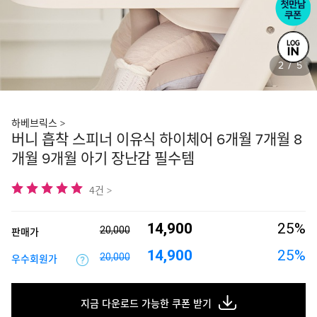
2
5
/
하베브릭스 >
버니 흡착 스피너 이유식 하이체어 6개월 7개월 8
개월 9개월 아기 장난감 필수템
4건 >
14,900
25%
20,000
판매가
14,900
25%
20,000
우수회원가
지금 다운로드 가능한 쿠폰 받기