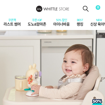
0
라스트 썸머
도노&맘마존
아이너바움
랭킹
신상 육아